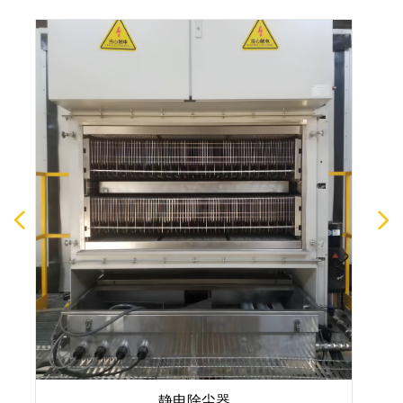
넳
넲
静电除尘器
激光打标机