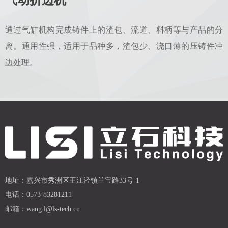
气动折边机
通过气缸机构完成铸件上的渣包、流道、料柄等与产品的分
离。通用性强，适用于品种多，渣包少、浇口薄的压铸件冲
边处理。
地址：
嘉兴市秀洲区王江泾镇兰宝路33号-1
电话：
0573-83281211
邮箱：
wang.l@ls-tech.cn