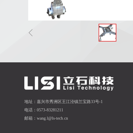
ꁆ
地址：
嘉兴市秀洲区王江泾镇兰宝路33号-1
电话：
0573-83281211
邮箱：
wang.l@ls-tech.cn