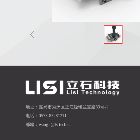
ꁆ
地址：
嘉兴市秀洲区王江泾镇兰宝路33号-1
电话：
0573-83281211
邮箱：
wang.l@ls-tech.cn