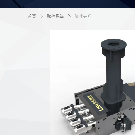
首页
ꄲ
取件系统
ꄲ
缸体夹爪