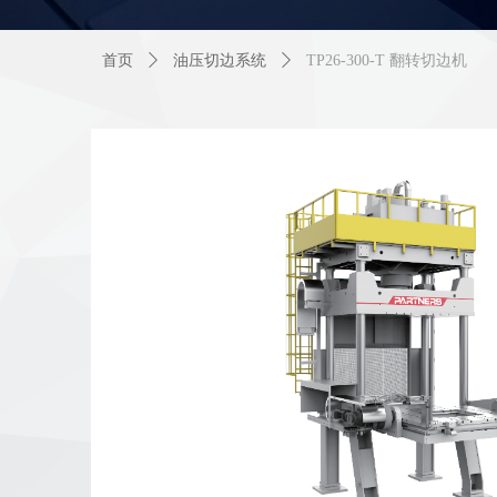
首页
ꄲ
油压切边系统
ꄲ
TP26-300-T 翻转切边机