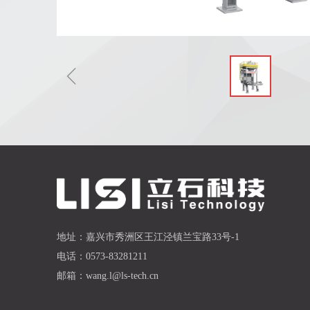
ꁆ
地址：
嘉兴市秀洲区王江泾镇兰宝路33号-1
电话：
0573-83281211
邮箱：
wang.l@ls-tech.cn